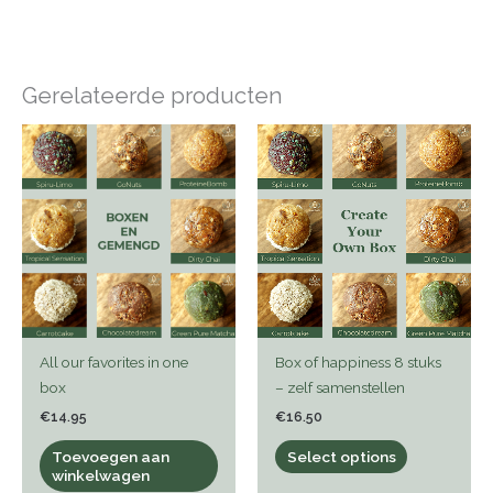
Gerelateerde producten
All our favorites in one
Box of happiness 8 stuks
box
– zelf samenstellen
€
14.95
€
16.50
Toevoegen aan
Select options
winkelwagen