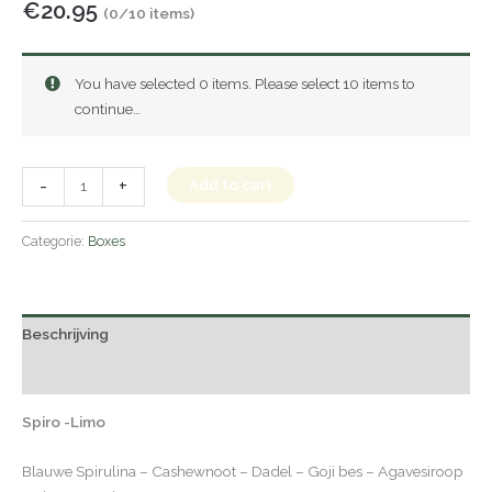
€
20.95
(0/10 items)
You have selected 0 items. Please select 10 items to
continue…
-
+
Add to cart
Categorie:
Boxes
Beschrijving
Beoordelingen (0)
Spiro -Limo
Blauwe Spirulina – Cashewnoot – Dadel – Goji bes – Agavesiroop