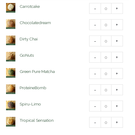
Carrotcake
Carrotcake
-
+
aantal
Chocolatedream
Chocolatedream
-
+
aantal
Dirty
Dirty Chai
-
+
Chai
aantal
GoNuts
GoNuts
-
+
aantal
Green
Green Pure Matcha
-
+
Pure
Matcha
ProteïneBomb
ProteïneBomb
-
+
aantal
aantal
Spiru-
Spiru-Limo
-
+
Limo
aantal
Tropical
Tropical Sensation
-
+
Sensation
aantal