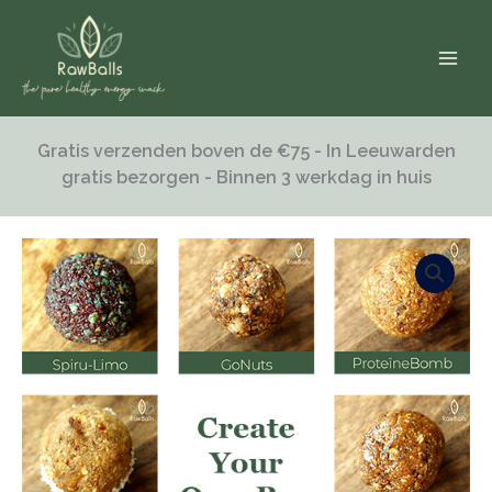
Ga
naar
de
inhoud
Gratis verzenden boven de €75 - In Leeuwarden
gratis bezorgen - Binnen 3 werkdag in huis
Box
of
happiness
10
stuks
-
zelf
samenstellen
aantal