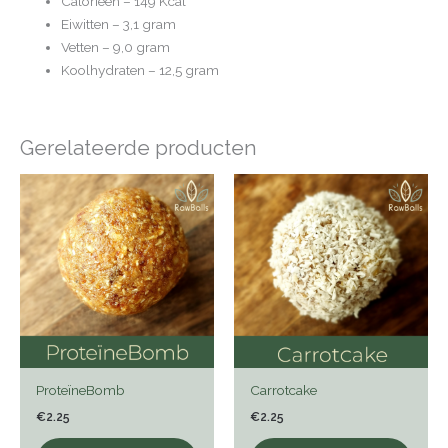
Calorieën – 149 Kcal
Eiwitten – 3,1 gram
Vetten – 9,0 gram
Koolhydraten – 12,5 gram
Gerelateerde producten
ProteïneBomb
Carrotcake
€
2.25
€
2.25