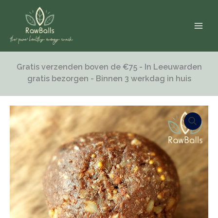
Ga
naar
de
inhoud
Gratis verzenden boven de €75 - In Leeuwarden
gratis bezorgen - Binnen 3 werkdag in huis
Chocolatedream
aantal